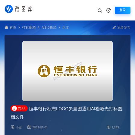
登录
首页
打标图档
AI8.0格式
正文
我要发布
恒丰银行标志LOGO矢量图通用AI档激光打标图
#
精品
档文件
小图
2021-01-01
1,783