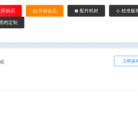
立即购买
升级会员
配件耗材
校准服
图档定制
立即咨
论