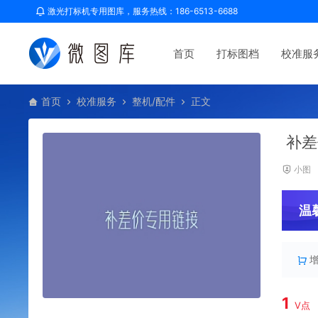
激光打标机专用图库，服务热线：186-6513-6688
首页
打标图档
校准服
首页
校准服务
整机/配件
正文
补差
小图
温
1
V点