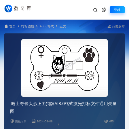
登录
首页
打标图档
AI8.0格式
正文
我要发布
哈士奇骨头形正面狗牌AI8.0格式激光打标文件通用矢量
图
南栀旧景
2024-08-08
415