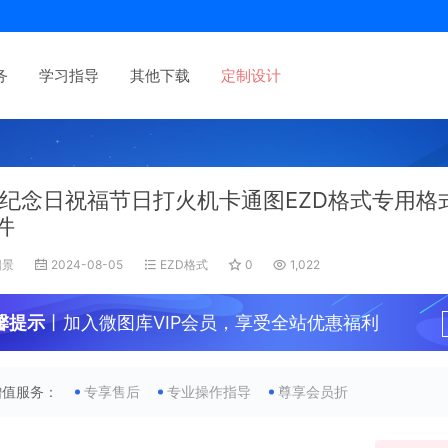
务
学习指导
其他下载
定制设计
纪念日祝福节日打火机卡通图EZD格式专用格
件
旧景
2024-08-05
EZD格式
0
1,022
馨提示
丨加入微图库VIP会员，享受全站优惠福利
增值服务：
专享售后
专业操作指导
尊享会员折