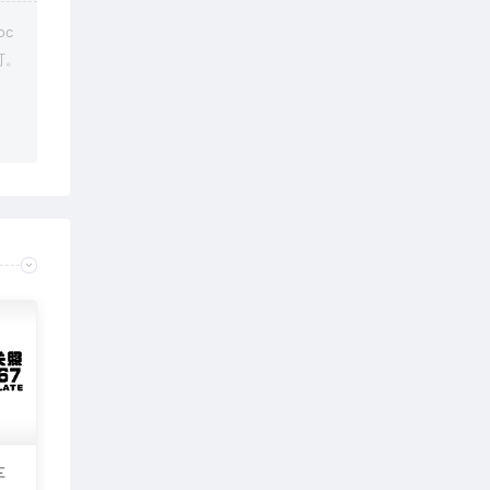
软件点击下载</a>
c
可。
腾飞不锈钢首饰切割：
vtocoo.com，还是不对。无法解压文件
小图：
您好，密码 vtocoo.com
车