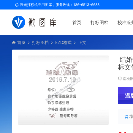
激光打标机专用图库，服务热线：186-6513-6688
首页
打标图档
校准服
首页
打标图档
EZD格式
正文
结婚
标文
南栀
温