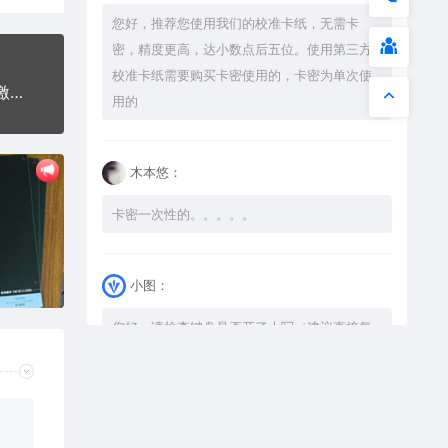
您好，推荐您使用我们的校准卡纸，无需卡
密，精度更高，达小数点后五位。使用第三方
校准卡纸需要购买卡密使用的，卡密为单次使
花好月圆祝福节日打火机卡通图EZD格式专用格式激光打标文件
用的
木本悠：
卡密一次性的。。。。。
小图：
您好，请检查键盘是否开了大写（建议直接复
制），如果还是不可以解压，请尝试升级解压
软件到最新版，或下载本站内winrar <a
href="https://www.vtocoo.com/4253.html"
target="_blank" rel="noopener ugc">解压