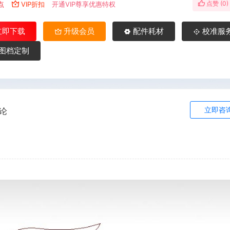
点赞 (
0
)
点
VIP折扣
开通VIP尊享优惠特权
立即下载
升级会员
配件耗材
校准服
图档定制
立即咨
论