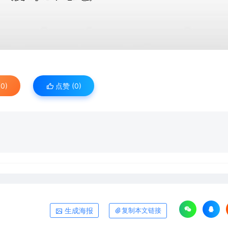
0)
点赞 (
0
)
生成海报
复制本文链接