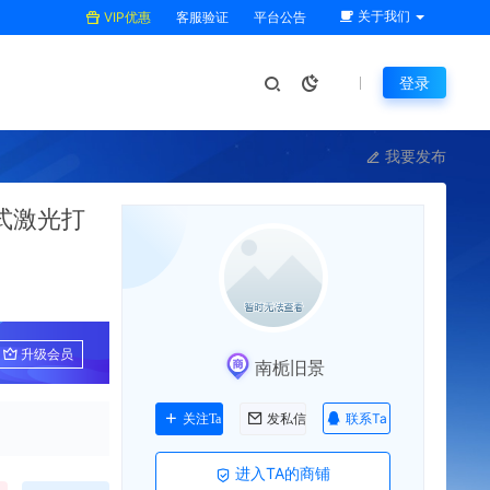
关于我们
VIP优惠
客服验证
平台公告
登录
我要发布
式激光打
升级会员
南栀旧景
联系Ta
关注Ta
发私信
进入TA的商铺