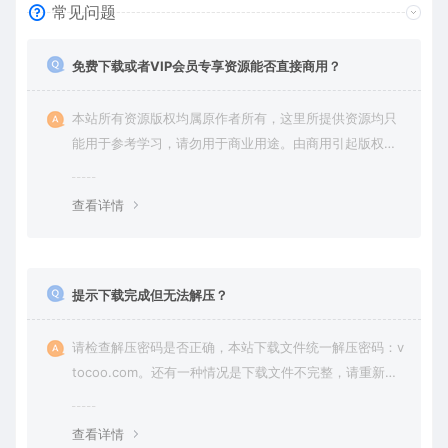
常见问题
免费下载或者VIP会员专享资源能否直接商用？
本站所有资源版权均属原作者所有，这里所提供资源均只
能用于参考学习，请勿用于商业用途。由商用引起版权纠
纷，一切责任由使用者承担。
查看详情
提示下载完成但无法解压？
请检查解压密码是否正确，本站下载文件统一解压密码：v
tocoo.com。还有一种情况是下载文件不完整，请重新下
载即可。
查看详情