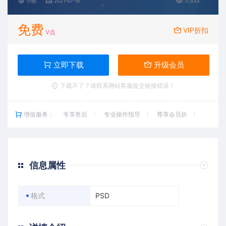
小图
2021-07-19
11,533
免费
VIP折扣
V点
立即下载
升级会员
下载不了？请联系网站客服提交链接错误！
增值服务：
专享售后
专业操作指导
尊享会员折
信息属性
格式
PSD