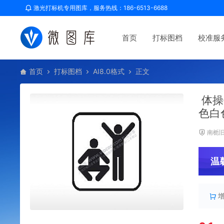
激光打标机专用图库，服务热线：186-6513-6688
首页
打标图档
校准服
首页
打标图档
AI8.0格式
正文
体操
色白
南栀
温