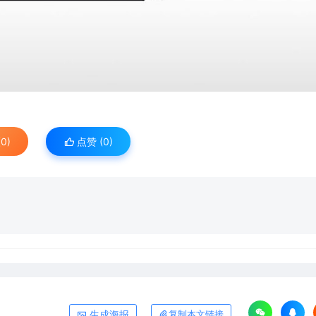
0)
点赞 (
0
)
生成海报
复制本文链接