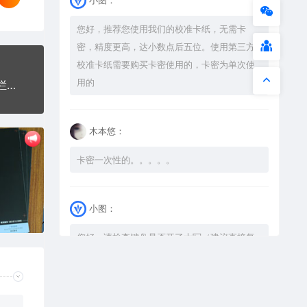
您好，推荐您使用我们的校准卡纸，无需卡
密，精度更高，达小数点后五位。使用第三方
校准卡纸需要购买卡密使用的，卡密为单次使
用的
滑板运动交通公共标志生活日常公共图标系列布告栏黑色白色
木本悠：
卡密一次性的。。。。。
小图：
您好，请检查键盘是否开了大写（建议直接复
制），如果还是不可以解压，请尝试升级解压
软件到最新版，或下载本站内winrar <a
href="https://www.vtocoo.com/4253.html"