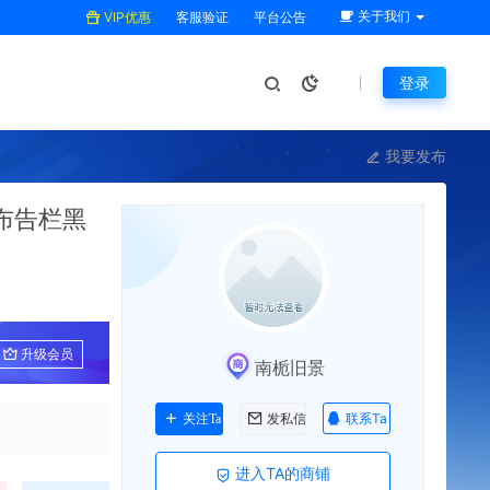
关于我们
VIP优惠
客服验证
平台公告
登录
我要发布
布告栏黑
升级会员
南栀旧景
联系Ta
关注Ta
发私信
进入TA的商铺