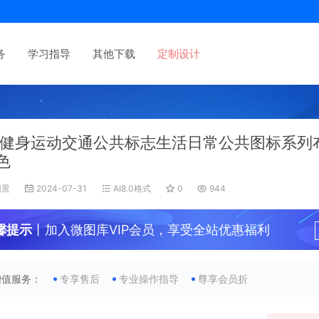
务
学习指导
其他下载
定制设计
健身运动交通公共标志生活日常公共图标系列
色
旧景
2024-07-31
AI8.0格式
0
944
馨提示
丨加入微图库VIP会员，享受全站优惠福利
增值服务：
专享售后
专业操作指导
尊享会员折