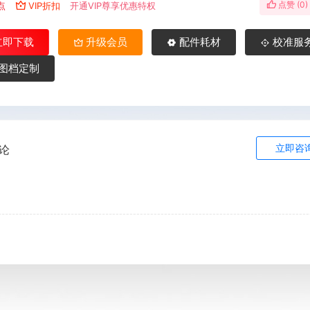
点赞 (
0
)
点
VIP折扣
开通VIP尊享优惠特权
立即下载
升级会员
配件耗材
校准服
图档定制
立即咨
论