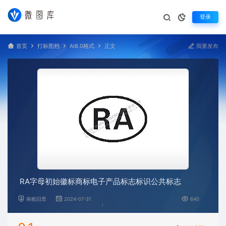
登录
首页
打标图档
AI8.0格式
正文
我要发布
RA字母初始徽标商标电子产品标志标识公共标志
南栀旧景
2024-07-31
640