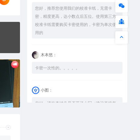
您好，推荐您使用我们的校准卡纸，无需卡
密，精度更高，达小数点后五位。使用第三方
校准卡纸需要购买卡密使用的，卡密为单次使
用的
木本悠：
卡密一次性的。。。。。
小图：
您好，请检查键盘是否开了大写（建议直接复
制），如果还是不可以解压，请尝试升级解压
软件到最新版，或下载本站内winrar <a
href="https://www.vtocoo.com/4253.html"
target="_blank" rel="noopener ugc">解压