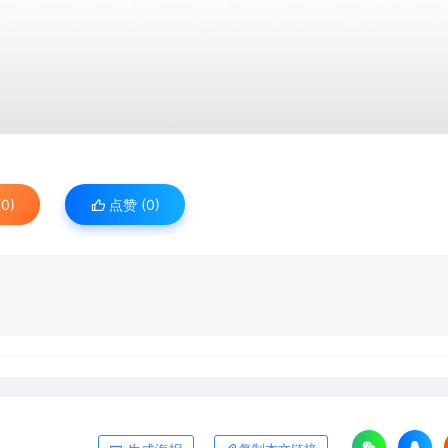
0)
点赞 (
0
)