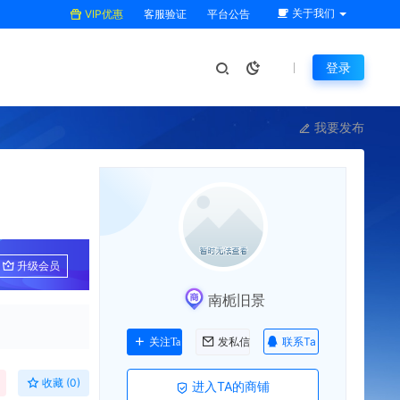
关于我们
VIP优惠
客服验证
平台公告
登录
我要发布
升级会员
南栀旧景
联系Ta
关注Ta
发私信
收藏 (0)
进入TA的商铺