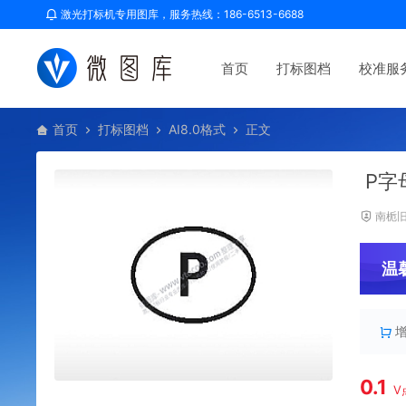
激光打标机专用图库，服务热线：186-6513-6688
首页
打标图档
校准服
首页
打标图档
AI8.0格式
正文
P字
南栀
温
0.1
V