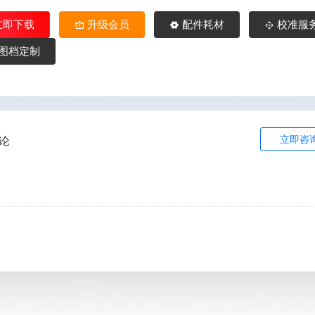
立即下载
升级会员
配件耗材
校准服
图档定制
立即咨
论