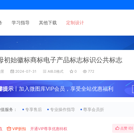
务
学习指导
其他下载
定制设计
母初始徽标商标电子产品标志标识公共标志
旧景
2024-07-31
AI8.0格式
0
772
馨提示
丨加入微图库VIP会员，享受全站优惠福利
增值服务：
专享售后
专业操作指导
尊享会员折
点赞 (
0
)
点
VIP折扣
开通VIP尊享优惠特权