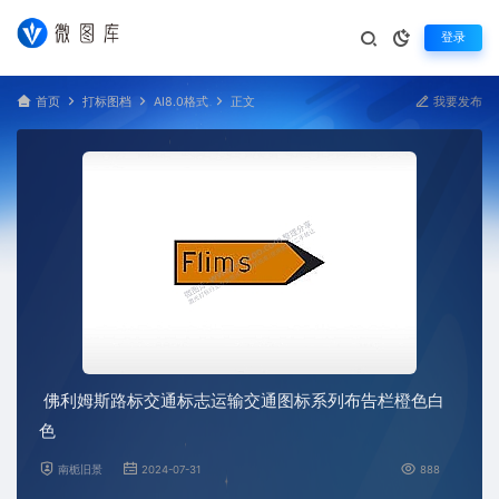
登录
首页
打标图档
AI8.0格式
正文
我要发布
佛利姆斯路标交通标志运输交通图标系列布告栏橙色白
色
南栀旧景
2024-07-31
888