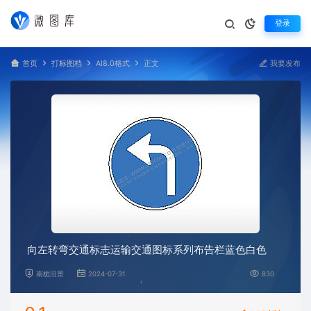
登录
首页
打标图档
AI8.0格式
正文
我要发布
向左转弯交通标志运输交通图标系列布告栏蓝色白色
南栀旧景
2024-07-31
830