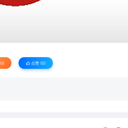
0)
点赞 (
0
)