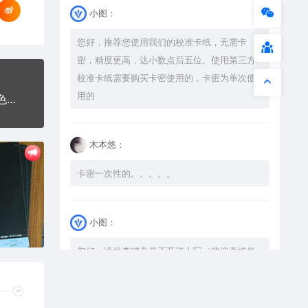
小图：
您好，推荐您使用我们的校准卡纸，无需卡
密，精度更高，达小数点后五位。使用第三方
校准卡纸需要购买卡密使用的，卡密为单次使
用的
限大货车通行交通标志运输汽车布告栏危险红色黑色白色
木本悠：
卡密一次性的。。。。。
小图：
您好，请检查键盘是否开了大写（建议直接复
制），如果还是不可以解压，请尝试升级解压
软件到最新版，或下载本站内winrar <a
href="https://www.vtocoo.com/4253.html"