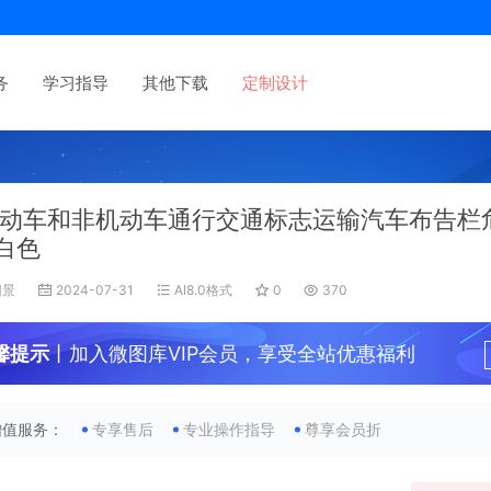
务
学习指导
其他下载
定制设计
动车和非机动车通行交通标志运输汽车布告栏
白色
旧景
2024-07-31
AI8.0格式
0
370
馨提示
丨加入微图库VIP会员，享受全站优惠福利
增值服务：
专享售后
专业操作指导
尊享会员折