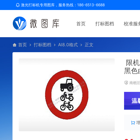
激光打标机专用图库，服务热线：186-6513-6688
首页
打标图档
校准服
首页
打标图档
AI8.0格式
正文
限机
黑色
南栀
温