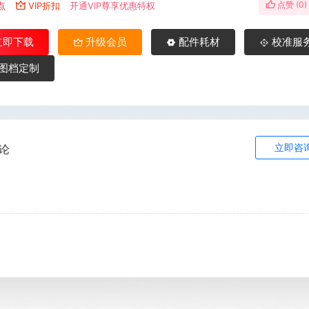
点赞 (
0
)
点
VIP折扣
开通VIP尊享优惠特权
立即下载
升级会员
配件耗材
校准服
图档定制
立即咨
论