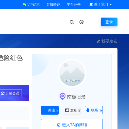
关于我们
VIP优惠
客服验证
平台公告
登录
我要发布
危险红色
升级会员
南栀旧景
联系Ta
关注Ta
发私信
进入TA的商铺