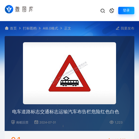
登录
首页
打标图档
AI8.0格式
正文
我要发布
电车道路标志交通标志运输汽车布告栏危险红色白色
南栀旧景
2024-07-31
1,223