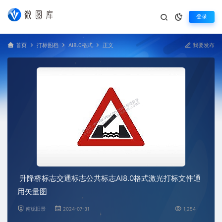
登录
首页
打标图档
AI8.0格式
正文
我要发布
升降桥标志交通标志公共标志AI8.0格式激光打标文件通
用矢量图
南栀旧景
2024-07-31
1,254