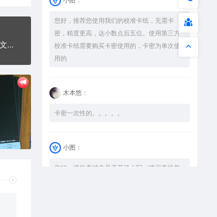
您好，推荐您使用我们的校准卡纸，无需卡
密，精度更高，达小数点后五位。使用第三方
下坡坡度10%交通标志公共标志AI8.0格式激光打标文件通用矢量图
校准卡纸需要购买卡密使用的，卡密为单次使
用的
木本悠：
卡密一次性的。。。。。
小图：
您好，请检查键盘是否开了大写（建议直接复
制），如果还是不可以解压，请尝试升级解压
软件到最新版，或下载本站内winrar <a
href="https://www.vtocoo.com/4253.html"