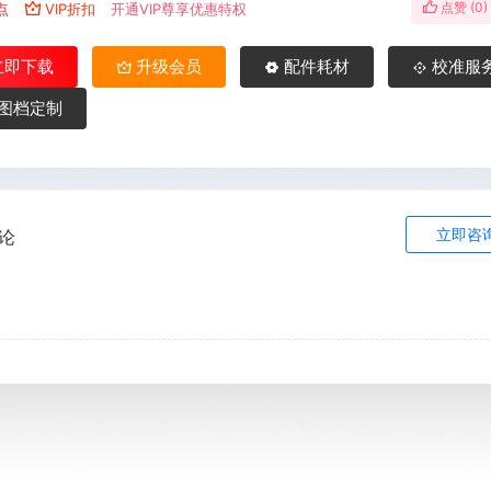
点赞 (
0
)
点
VIP折扣
开通VIP尊享优惠特权
立即下载
升级会员
配件耗材
校准服
图档定制
立即咨
论