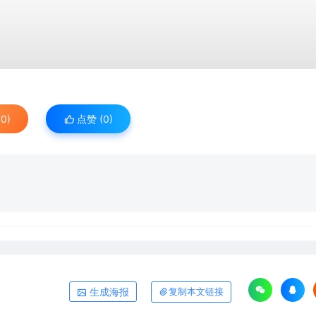
0)
点赞 (
0
)
生成海报
复制本文链接