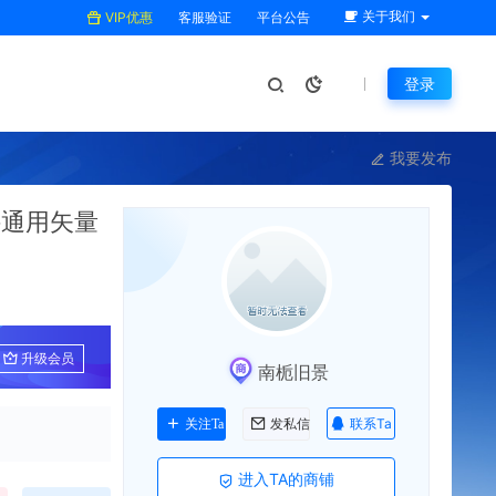
关于我们
VIP优惠
客服验证
平台公告
登录
我要发布
件通用矢量
升级会员
南栀旧景
联系Ta
关注Ta
发私信
进入TA的商铺