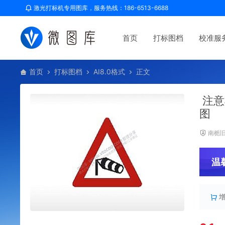
激光打标机专用图库，服务热线：186-6513-6688
首页
打标图档
校准服
首页
打标图档
AI8.0格式
正文
注意
图
南栀
温