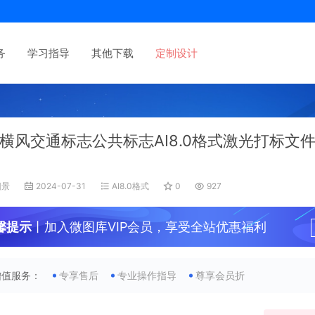
务
学习指导
其他下载
定制设计
横风交通标志公共标志AI8.0格式激光打标文
旧景
2024-07-31
AI8.0格式
0
927
馨提示
丨加入微图库VIP会员，享受全站优惠福利
增值服务：
专享售后
专业操作指导
尊享会员折