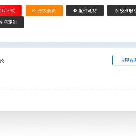
立即下载
升级会员
配件耗材
校准服
图档定制
立即咨
论