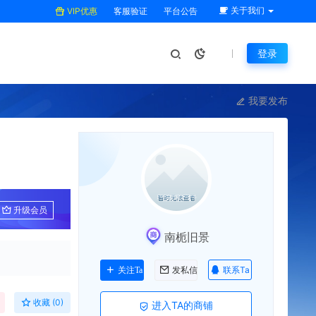
关于我们
VIP优惠
客服验证
平台公告
登录
我要发布
升级会员
南栀旧景
联系Ta
关注Ta
发私信
收藏 (0)
进入TA的商铺