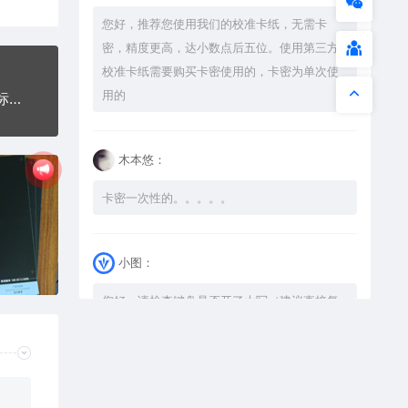
您好，推荐您使用我们的校准卡纸，无需卡
密，精度更高，达小数点后五位。使用第三方
校准卡纸需要购买卡密使用的，卡密为单次使
用的
直行北方向富兰克林右转东方向马里恩指示标交通标志公共标志
木本悠：
卡密一次性的。。。。。
小图：
您好，请检查键盘是否开了大写（建议直接复
制），如果还是不可以解压，请尝试升级解压
软件到最新版，或下载本站内winrar <a
href="https://www.vtocoo.com/4253.html"
target="_blank" rel="noopener ugc">解压