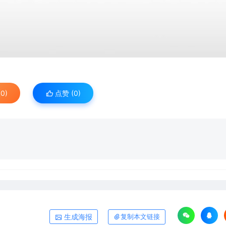
0)
点赞 (
0
)
生成海报
复制本文链接