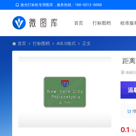
激光打标机专用图库，服务热线：186-6513-6688
首页
打标图档
校准服
首页
打标图档
AI8.0格式
正文
距离
南栀
温
0.1
V