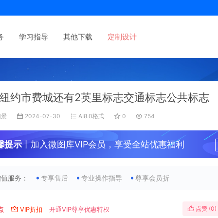
务
学习指导
其他下载
定制设计
纽约市费城还有2英里标志交通标志公共标志
旧景
2024-07-30
AI8.0格式
0
754
馨提示
丨加入微图库VIP会员，享受全站优惠福利
增值服务：
专享售后
专业操作指导
尊享会员折
点赞 (
0
)
点
VIP折扣
开通VIP尊享优惠特权