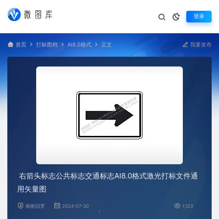
登录
首页
打标图档
AI8.0格式
正文
我要发布
右箭头标志公共标志交通标志AI8.0格式激光打标文件通
用矢量图
南栀旧景
2024-07-30
1,123