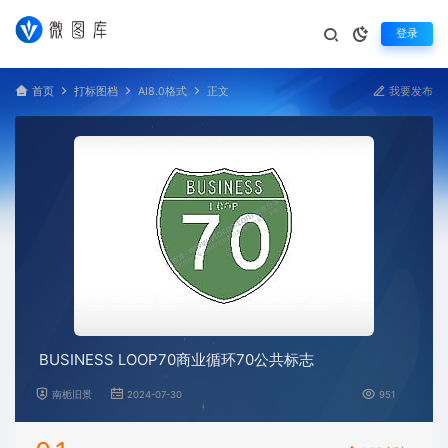
登录
首页
打标图档
AI8.0格式
正文
我要发布
BUSINESS LOOP70商业循环70公共标志
南栀旧景
2024-07-30
951