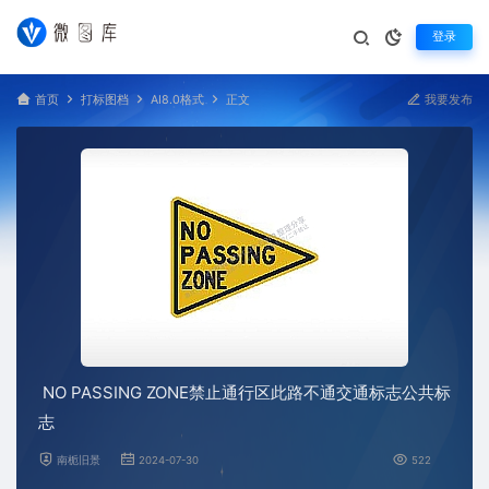
登录
首页
打标图档
AI8.0格式
正文
我要发布
NO PASSING ZONE禁止通行区此路不通交通标志公共标
志
南栀旧景
2024-07-30
522