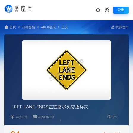
登录
首页
打标图档
AI8.0格式
正文
我要发布
LEFT LANE ENDS左道路尽头交通标志
南栀旧景
2024-07-30
912