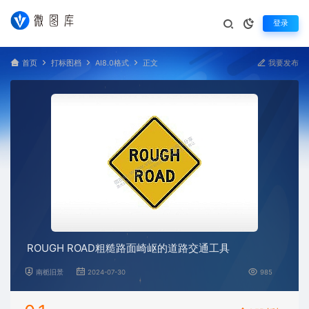
登录
首页
打标图档
AI8.0格式
正文
我要发布
ROUGH ROAD粗糙路面崎岖的道路交通工具
南栀旧景
2024-07-30
985