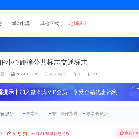
务
学习指导
其他下载
定制设计
MP小心碰撞公共标志交通标志
旧景
2024-07-30
AI8.0格式
0
620
馨提示
丨加入微图库VIP会员，享受全站优惠福利
增值服务：
专享售后
专业操作指导
尊享会员折
点赞 (
0
)
点
VIP折扣
开通VIP尊享优惠特权