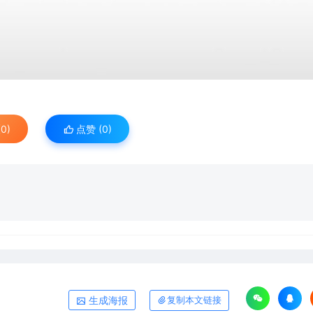
0)
点赞 (
0
)
生成海报
复制本文链接