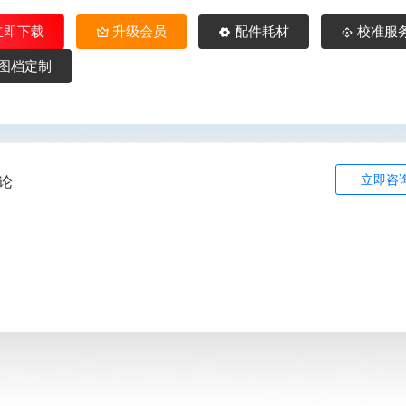
立即下载
升级会员
配件耗材
校准服
图档定制
立即咨
论