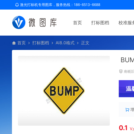
激光打标机专用图库，服务热线：186-6513-6688
首页
打标图档
校准服
首页
打标图档
AI8.0格式
正文
BU
南栀
温
0.1
V