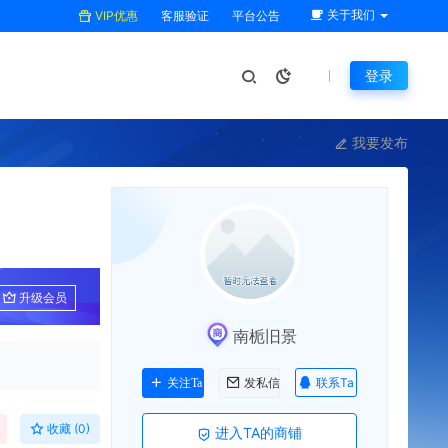
关于我们
VIP优惠
客服验证
平台公告
登录
我要发布
升级会员
南栀旧景
联系Ta
关注Ta
发私信
收藏 (0)
进入TA的商铺