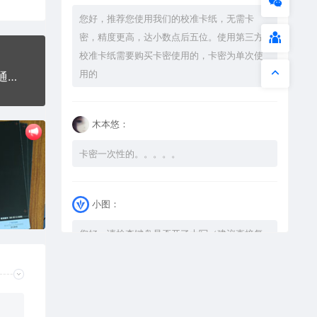
您好，推荐您使用我们的校准卡纸，无需卡
密，精度更高，达小数点后五位。使用第三方
校准卡纸需要购买卡密使用的，卡密为单次使
用的
DIP标志交通标志公共标志AI8.0格式激光打标文件通用矢量图
木本悠：
卡密一次性的。。。。。
小图：
您好，请检查键盘是否开了大写（建议直接复
制），如果还是不可以解压，请尝试升级解压
软件到最新版，或下载本站内winrar <a
href="https://www.vtocoo.com/4253.html"
target="_blank" rel="noopener ugc">解压