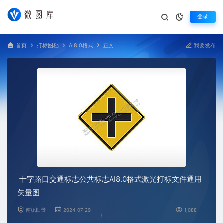
登录
首页
打标图档
AI8.0格式
正文
我要发布
十字路口交通标志公共标志AI8.0格式激光打标文件通用
矢量图
南栀旧景
2024-07-29
1,088