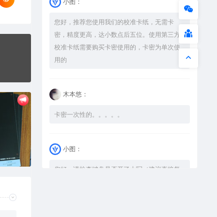
小图：
您好，推荐您使用我们的校准卡纸，无需卡
密，精度更高，达小数点后五位。使用第三方
校准卡纸需要购买卡密使用的，卡密为单次使
用的
木本悠：
卡密一次性的。。。。。
小图：
您好，请检查键盘是否开了大写（建议直接复
制），如果还是不可以解压，请尝试升级解压
软件到最新版，或下载本站内winrar <a
href="https://www.vtocoo.com/4253.html"