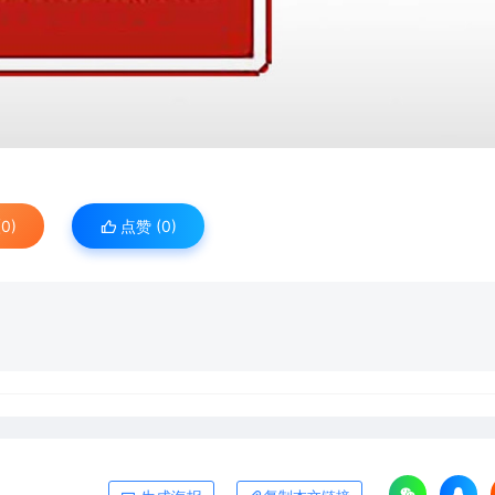
0)
点赞 (
0
)