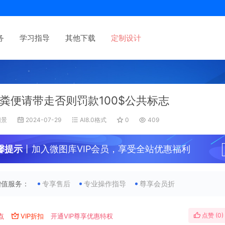
务
学习指导
其他下载
定制设计
粪便请带走否则罚款100$公共标志
旧景
2024-07-29
AI8.0格式
0
409
馨提示
丨加入微图库VIP会员，享受全站优惠福利
增值服务：
专享售后
专业操作指导
尊享会员折
点赞 (
0
)
点
VIP折扣
开通VIP尊享优惠特权