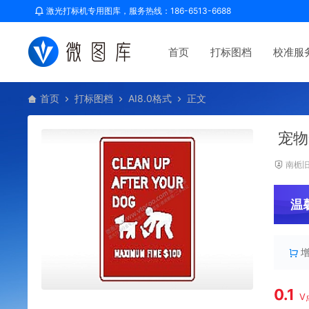
激光打标机专用图库，服务热线：186-6513-6688
首页
打标图档
校准服
首页
打标图档
AI8.0格式
正文
宠物
南栀
温
0.1
V