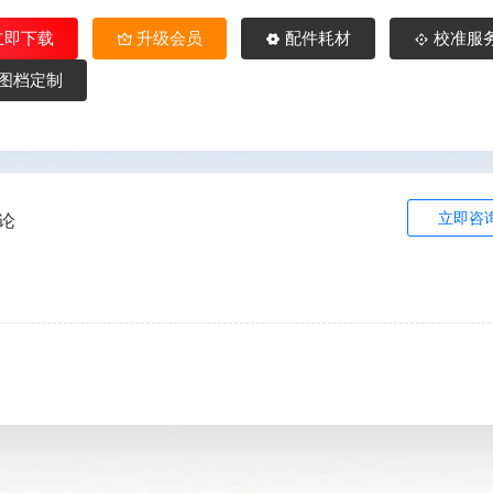
立即下载
升级会员
配件耗材
校准服
图档定制
立即咨
论