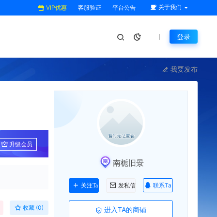
关于我们
VIP优惠
客服验证
平台公告
登录
我要发布
升级会员
南栀旧景
联系Ta
关注Ta
发私信
收藏 (0)
进入TA的商铺