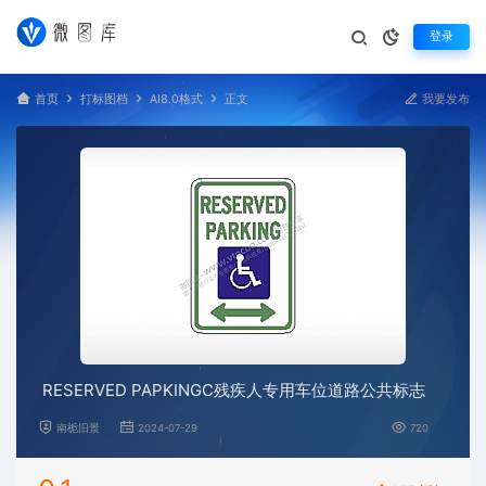
登录
首页
打标图档
AI8.0格式
正文
我要发布
RESERVED PAPKINGC残疾人专用车位道路公共标志
南栀旧景
2024-07-29
720