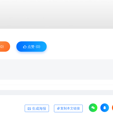
0)
点赞 (
0
)
生成海报
复制本文链接