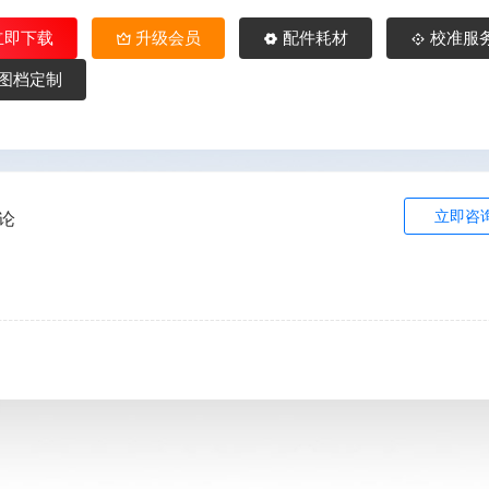
立即下载
升级会员
配件耗材
校准服
图档定制
立即咨
论