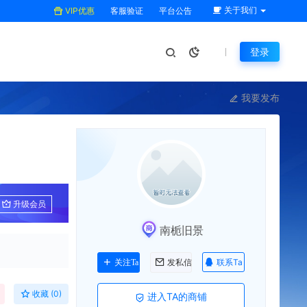
关于我们
VIP优惠
客服验证
平台公告
登录
我要发布
升级会员
南栀旧景
联系Ta
关注Ta
发私信
收藏 (0)
进入TA的商铺