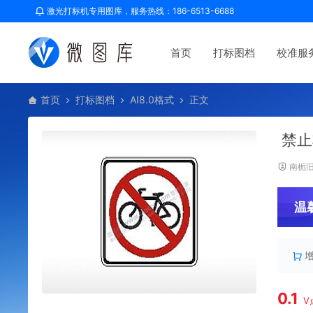
激光打标机专用图库，服务热线：186-6513-6688
首页
打标图档
校准服
首页
打标图档
AI8.0格式
正文
禁止
南栀
温
0.1
V