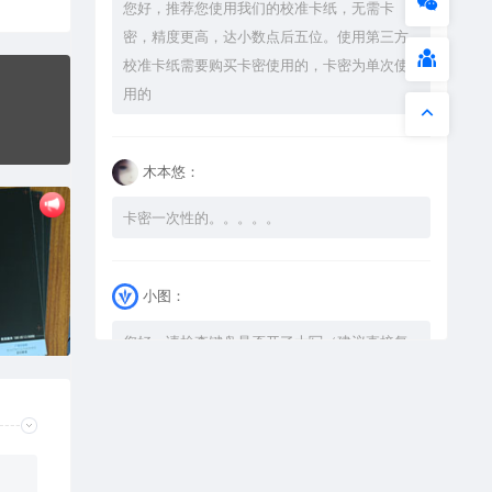
您好，推荐您使用我们的校准卡纸，无需卡
密，精度更高，达小数点后五位。使用第三方
校准卡纸需要购买卡密使用的，卡密为单次使
用的
木本悠：
卡密一次性的。。。。。
小图：
您好，请检查键盘是否开了大写（建议直接复
制），如果还是不可以解压，请尝试升级解压
软件到最新版，或下载本站内winrar <a
href="https://www.vtocoo.com/4253.html"
target="_blank" rel="noopener ugc">解压
软件点击下载</a>