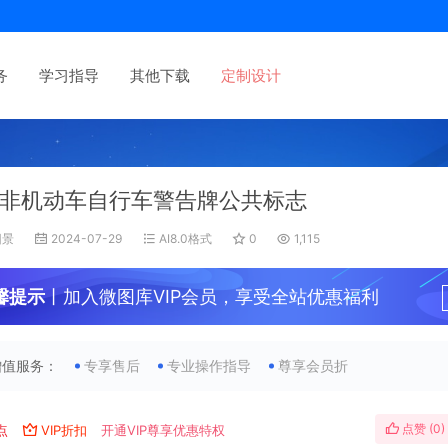
务
学习指导
其他下载
定制设计
非机动车自行车警告牌公共标志
旧景
2024-07-29
AI8.0格式
0
1,115
馨提示
丨加入微图库VIP会员，享受全站优惠福利
增值服务：
专享售后
专业操作指导
尊享会员折
点赞 (
0
)
点
VIP折扣
开通VIP尊享优惠特权