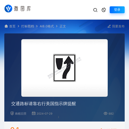
登录
首页
打标图档
AI8.0格式
正文
我要发布
交通路标请靠右行美国指示牌提醒
南栀旧景
2024-07-29
682