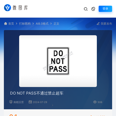
登录
首页
打标图档
AI8.0格式
正文
我要发布
DO NOT PASS不通过禁止超车
南栀旧景
2024-07-29
506