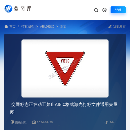
登录
首页
打标图档
AI8.0格式
正文
我要发布
交通标志正在动工禁止AI8.0格式激光打标文件通用矢量
图
南栀旧景
2024-07-29
944