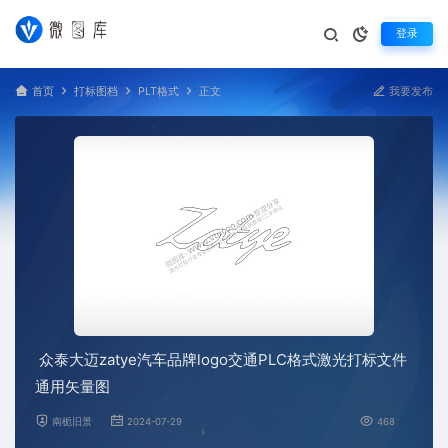
登录
首页
打标图档
PLT格式
正文
我要发布
众泰大迈zatye汽车品牌logo交通PLC格式激光打标文件
通用矢量图
南栀旧景
2024-07-29
468