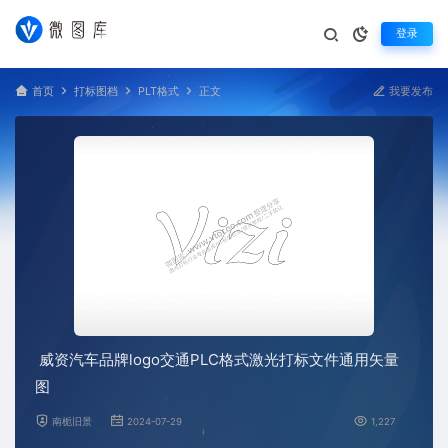
登录
首页
打标图档
PLT格式
正文
我要发布
威资汽车品牌logo交通PLC格式激光打标文件通用矢量
图
南栀旧景
2024-07-29
1,227